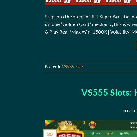
Step into the arena of JILI Super Ace, the 
unique “Golden Card” mechanic, this is whe
& Play Real *Max Win: 1500X | Volatility: 
Posted in
VS555 Slots
VS555 Slots:
POSTED
30