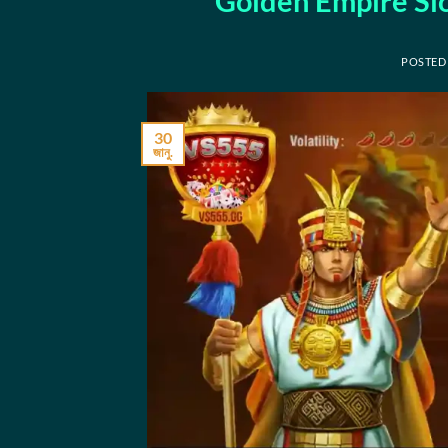
Golden Empire Sl
POSTED
30
জানু.