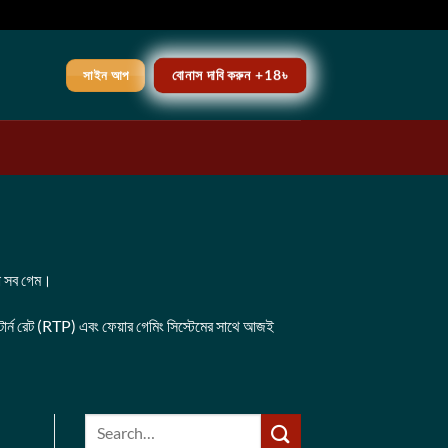
বোনাস দাবি করুন +18৳
সাইন আপ
রা সব গেম।
্ন রেট (RTP) এবং ফেয়ার গেমিং সিস্টেমের সাথে আজই