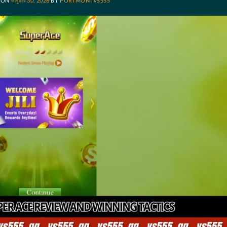
 ON
জানুয়ারি 30, 2026
BY
PORI MONI VS555