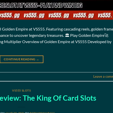
ILI Golden Empire at VS555. Featuring cascading reels, golden frame
 chance to uncover legendary treasures. 🏛️ Play Golden Empire🚀
ing Multiplier Overview of Golden Empire at VS555 Developed by
CONTINUE READING
→
Leave a com
VS555 SLOTS
eview: The King Of Card Slots