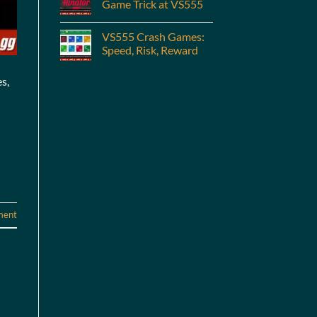
Game Trick at VS555
Big
Rewards
Master
কোন
এ
the
মন্তব্য
VS555 Crash Games:
Aviator
নেই
Game
Speed, Risk, Reward
Trick
at
VS555
কোন
VS555
Crash
মন্তব্য
s,
এ
Games:
নেই
Speed,
Risk,
Reward
এ
ment