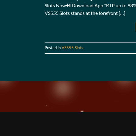
Slots Now📲 Download App *RTP up to 98% |
VS555 Slots stands at the forefront […]
Posted in
VS555 Slots