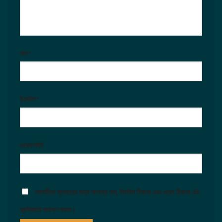
নাম
*
ইমেইল
*
ওয়েবসাইট
পরবর্তীতে ব্যবহারের জন্য আপনার নাম, ইমেইল ঠিকানা এবং ওয়েব ঠিকানা এই
ব্রাউজারে সংরক্ষণ করুন।