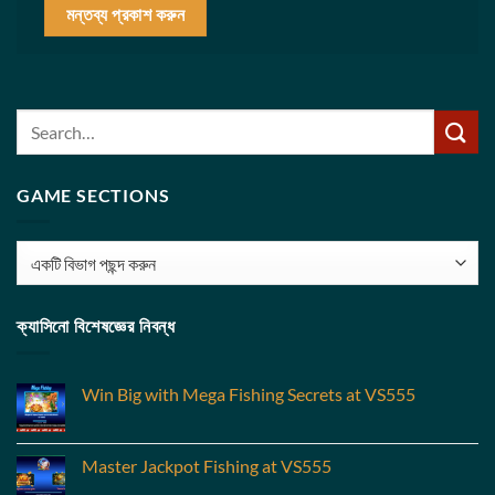
GAME SECTIONS
Game
Sections
ক্যাসিনো বিশেষজ্ঞের নিবন্ধ
Win Big with Mega Fishing Secrets at VS555
Win
কোন
Big
মন্তব্য
with
নেই
Mega
Master Jackpot Fishing at VS555
Fishing
Secrets
Master
কোন