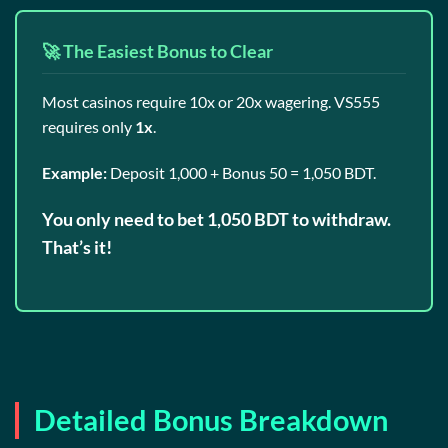
🚀 The Easiest Bonus to Clear
Most casinos require 10x or 20x wagering. VS555
requires only
1x
.
Example:
Deposit 1,000 + Bonus 50 = 1,050 BDT.
You only need to bet 1,050 BDT to withdraw.
That’s it!
Detailed Bonus Breakdown