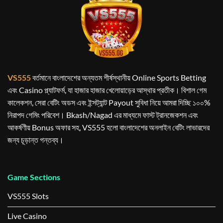
VS555
বর্তমানে বাংলাদেশের অন্যতম শীর্ষস্থানীয় Online Sports Betting
এবং Casino প্ল্যাটফর্ম, যা হাজার হাজার খেলোয়াড়ের আস্থার প্রতীক। বিশাল গেম
কালেকশন, সেরা বেটিং অডস এবং ইন্সট্যান্ট Payout সুবিধা নিয়ে আমরা দিচ্ছি ১০০%
নিরাপদ গেমিং পরিবেশ। Bkash/Nagad এর মাধ্যমে ফাস্ট ট্রানজেকশন এবং
আকর্ষণীয় Bonus অফার সহ, VS555 হলো বাংলাদেশের অনলাইন বেটিং লাভারদের
জন্য চূড়ান্ত গন্তব্য।
Game Sections
VS555 Slots
Live Casino