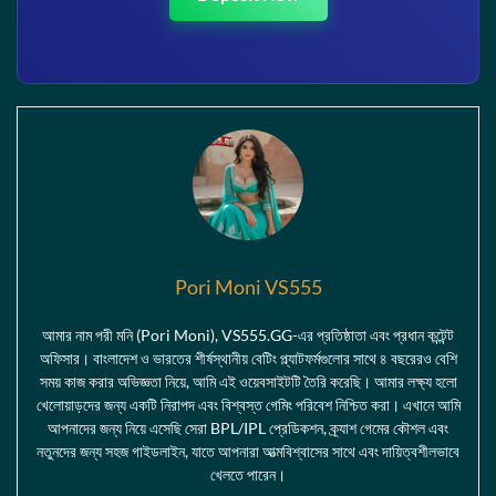
Pori Moni VS555
আমার নাম পরী মনি (Pori Moni), VS555.GG-এর প্রতিষ্ঠাতা এবং প্রধান কন্টেন্ট
অফিসার। বাংলাদেশ ও ভারতের শীর্ষস্থানীয় বেটিং প্ল্যাটফর্মগুলোর সাথে ৪ বছরেরও বেশি
সময় কাজ করার অভিজ্ঞতা নিয়ে, আমি এই ওয়েবসাইটটি তৈরি করেছি। আমার লক্ষ্য হলো
খেলোয়াড়দের জন্য একটি নিরাপদ এবং বিশ্বস্ত গেমিং পরিবেশ নিশ্চিত করা। এখানে আমি
আপনাদের জন্য নিয়ে এসেছি সেরা BPL/IPL প্রেডিকশন, ক্র্যাশ গেমের কৌশল এবং
নতুনদের জন্য সহজ গাইডলাইন, যাতে আপনারা আত্মবিশ্বাসের সাথে এবং দায়িত্বশীলভাবে
খেলতে পারেন।