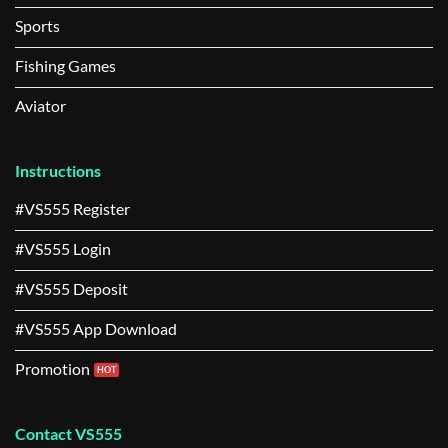
Sports
Fishing Games
Aviator
Instructions
#VS555 Register
#VS555 Login
#VS555 Deposit
#VS555 App Download
Promotion
Contact VS555