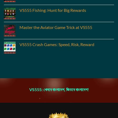
at
Jackpot
মন্তব্য
VS555
Fishing
নেই
এ
at
VS555 Fishing: Hunt for Big Rewards
VS555
এ
VS555
কোন
Fishing:
মন্তব্য
Hunt
নেই
for
Master the Aviator Game Trick at VS555
Big
Rewards
Master
কোন
এ
the
মন্তব্য
Aviator
নেই
Game
VS555 Crash Games: Speed, Risk, Reward
Trick
at
VS555
কোন
VS555
Crash
মন্তব্য
এ
Games:
নেই
Speed,
Risk,
Reward
এ
VS555: খেলবে বাংলাদেশ, জিতবে বাংলাদেশ!